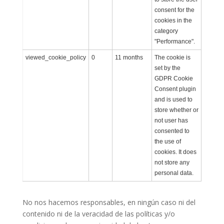
consent for the
cookies in the
category
"Performance".
viewed_cookie_policy
0
11 months
The cookie is
set by the
GDPR Cookie
Consent plugin
and is used to
store whether or
not user has
consented to
the use of
cookies. It does
not store any
personal data.
No nos hacemos responsables
, en ningún caso ni del
contenido ni de la veracidad de las políticas y/o